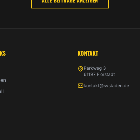
ALLE BEITRÄGE ANZEIGEN
NKS
KONTAKT
Parkweg 3
61197 Florstadt
gen
kontakt@svstaden.de
ll